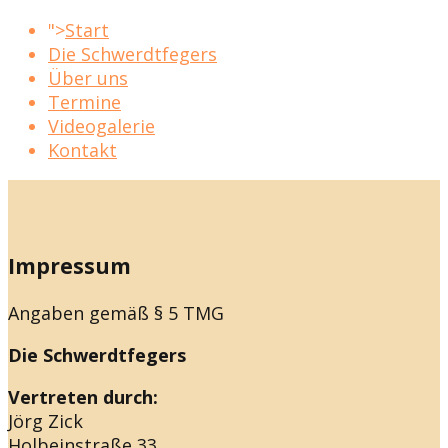
">
Start
Die Schwerdtfegers
Über uns
Termine
Videogalerie
Kontakt
Impressum
Angaben gemäß § 5 TMG
Die Schwerdtfegers
Vertreten durch:
Jörg Zick
Holbeinstraße 33